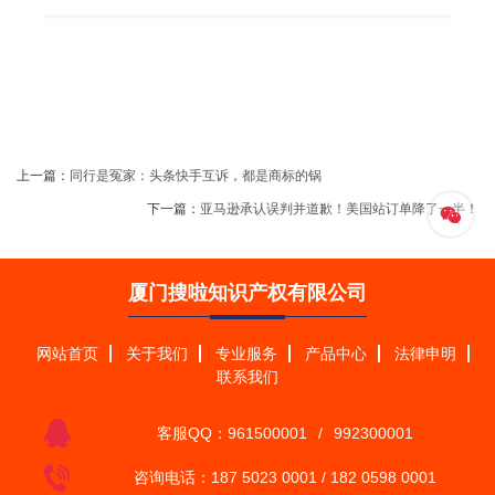
上一篇：
同行是冤家：头条快手互诉，都是商标的锅
下一篇：
亚马逊承认误判并道歉！美国站订单降了一半！
厦门搜啦知识产权有限公司
网站首页
关于我们
专业服务
产品中心
法律申明
联系我们
客服QQ：961500001
/
992300001
咨询电话：187 5023 0001
/
182 0598 0001