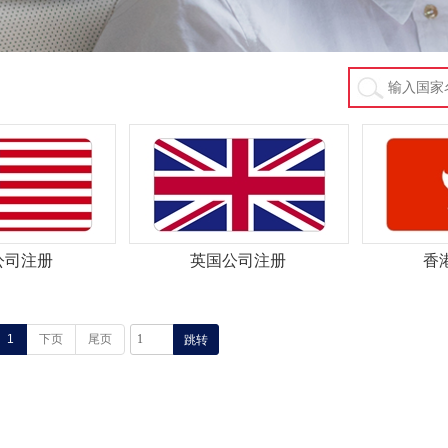
公司注册
英国公司注册
香
1
下页
尾页
跳转