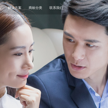
讯
解决方案
商标分类
联系我们