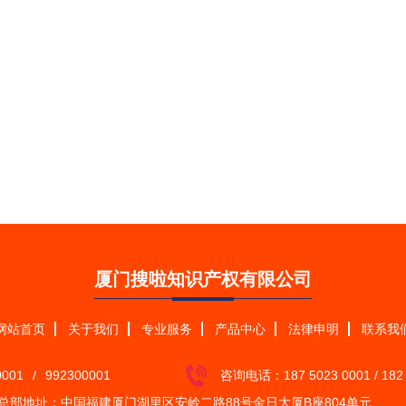
厦门搜啦知识产权有限公司
网站首页
关于我们
专业服务
产品中心
法律申明
联系我
001
/
992300001
咨询电话：187 5023 0001
/
182
总部地址：中国福建厦门湖里区安岭二路88号金日大厦B座804单元