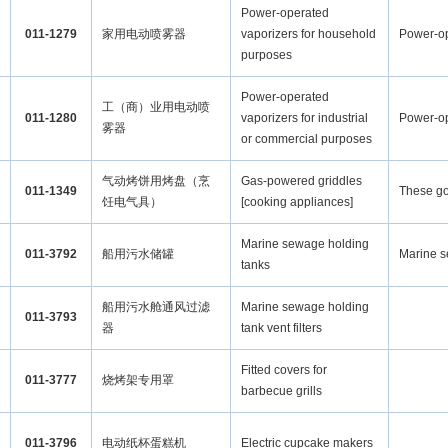
Power-operated
011-1279
家用电动喷雾器
vaporizers for household
Power-op
purposes
Power-operated
工（商）业用电动喷
011-1280
vaporizers for industrial
Power-op
雾器
or commercial purposes
气动烤饼用烤盘（烹
Gas-powered griddles
011-1349
These go
饪电气具）
[cooking appliances]
Marine sewage holding
011-3792
船用污水储罐
Marine s
tanks
船用污水舱通风过滤
Marine sewage holding
011-3793
器
tank vent filters
Fitted covers for
011-3777
烧烤架专用罩
barbecue grills
011-3796
电动纸杯蛋糕机
Electric cupcake makers