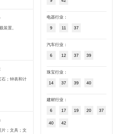
9
42
具
电器行业：
载装置。
9
11
37
汽车行业：
6
12
37
39
表
珠宝行业：
宝石；钟表和计
14
37
39
40
建材行业：
6
17
19
20
37
品
40
42
照片；文具；文