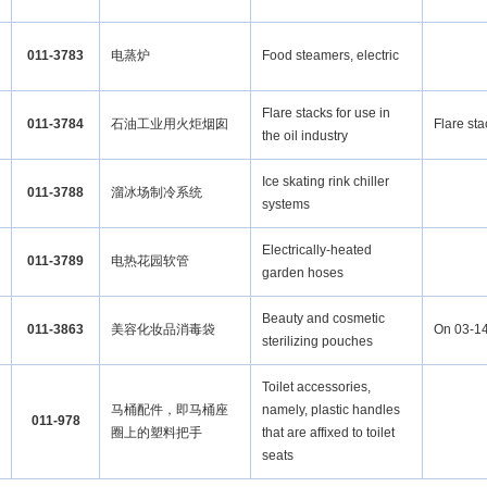
011-3783
电蒸炉
Food steamers, electric
Flare stacks for use in
011-3784
石油工业用火炬烟囱
Flare sta
the oil industry
Ice skating rink chiller
011-3788
溜冰场制冷系统
systems
Electrically-heated
011-3789
电热花园软管
garden hoses
Beauty and cosmetic
011-3863
美容化妆品消毒袋
On 03-14
sterilizing pouches
Toilet accessories,
马桶配件，即马桶座
namely, plastic handles
011-978
圈上的塑料把手
that are affixed to toilet
seats