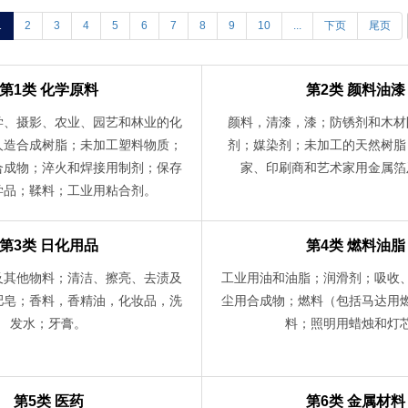
1
2
3
4
5
6
7
8
9
10
...
下页
尾页
第1类 化学原料
第2类 颜料油漆
学、摄影、农业、园艺和林业的化
颜料，清漆，漆；防锈剂和木材
人造合成树脂；未加工塑料物质；
剂；媒染剂；未加工的天然树脂
合成物；淬火和焊接用制剂；保存
家、印刷商和艺术家用金属箔
学品；鞣料；工业用粘合剂。
第3类 日化用品
第4类 燃料油脂
及其他物料；清洁、擦亮、去渍及
工业用油和油脂；润滑剂；吸收
肥皂；香料，香精油，化妆品，洗
尘用合成物；燃料（包括马达用
发水；牙膏。
料；照明用蜡烛和灯
第5类 医药
第6类 金属材料