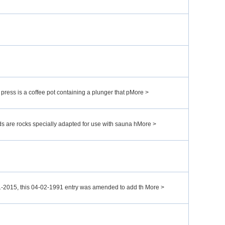
press is a coffee pot containing a plunger that pMore >
s are rocks specially adapted for use with sauna hMore >
-2015, this 04-02-1991 entry was amended to add th More >