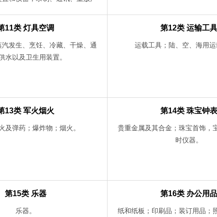
置；磁性数据载体，录音盘；光
其他数字存储媒介；投币启动装置
第11类 灯具空调
第12类 运输工
收银机，计算机器，数据处理装
蒸汽发生、烹饪、冷藏、干燥、通
运载工具；陆、空、海用运
机；计算机软件；灭火器械。
供水以及卫生用装置。
第13类 军火烟火
第14类 珠宝钟
火及弹药；爆炸物；烟火。
贵重金属及其合金；珠宝首饰，
时仪器。
第15类 乐器
第16类 办公用
乐器。
纸和纸板；印刷品；装订用品；