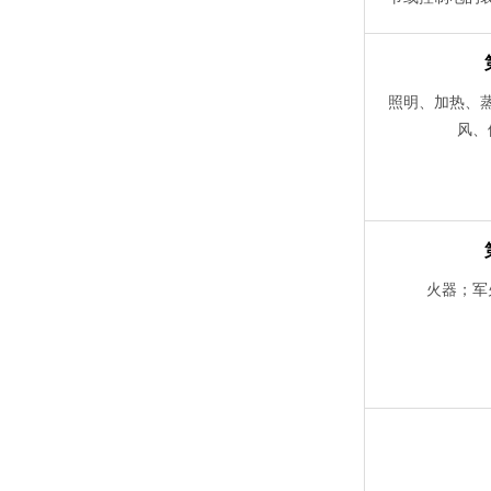
音或影像的装
盘，DVD盘和
的机械结构；
照明、加热、
置，计算
风、
火器；军