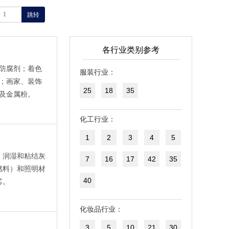
跳转
各行业类别参考
防腐剂；着色
服装行业：
；画家、装饰
25
18
35
及金属粉。
化工行业：
1
2
3
4
5
、润湿和粘结灰
7
16
17
42
35
燃料）和照明材
40
芯。
化妆品行业：
3
5
10
21
30