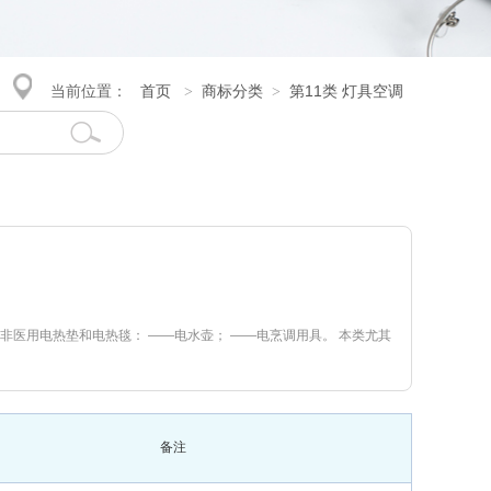
当前位置：
首页
商标分类
第11类 灯具空调
>
>
非医用电热垫和电热毯： ——电水壶； ——电烹调用具。 本类尤其
备注