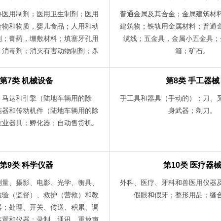
兽医用制剂；医用卫生制剂；医用
普通金属及其合金；金属建筑材
食物和物质，婴儿食品；人用和动
建筑物；铁轨用金属材料；普通
剂；膏药，绷敷材料；填塞牙孔用
缆线；五金具，金属小五金具；
；消毒剂；消灭有害动物制剂；杀
箱；矿石。
真菌剂，除莠剂。
第7类 机械设备
第8类 手工器械
；马达和引擎（陆地车辆用的除
手工具和器具（手动的）；刀、
结器和传动机件（陆地车辆用的除
身武器；剃刀。
农业器具；孵化器；自动售货机。
第9类 科学仪器
第10类 医疗器
测量、摄影、电影、光学、衡具、
外科、医疗、牙科和兽医用仪器
检验（监督）、救护（营救）和教
假眼和假牙；整形用品；缝
器；处理、开关、传送、积累、调
装置和仪器；录制、通讯、重放声