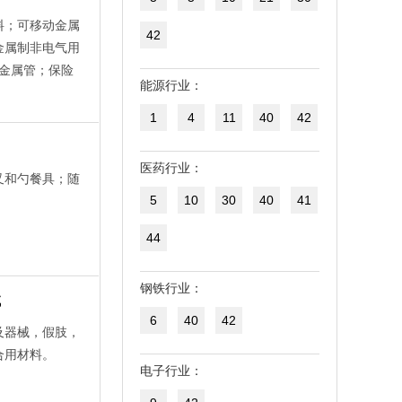
料；可移动金属
42
金属制非电气用
金属管；保险
能源行业：
1
4
11
40
42
医药行业：
叉和勺餐具；随
5
10
30
40
41
44
钢铁行业：
械
6
40
42
及器械，假肢，
合用材料。
电子行业：