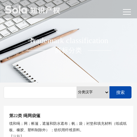
Trademark classification
商标分类
搜索
第22类 绳网袋篷
缆和绳；网；帐篷，遮篷和防水遮布；帆；袋；衬垫和填充材料（纸或纸
板、橡胶、塑料制除外） ；纺织用纤维原料。
【注释】