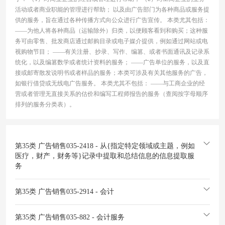
活动或者商业职能的管理进行帮助； 以及由广告部门为各种商品或服务提
供的服务，旨在通过各种传播方式向公众进行广告宣传。 本类尤其包括：
——为他人将各种商品（运输除外）归类，以便顾客看到和购买；这种服
务可由零售、批发商店通过邮购目录或电子媒介提供，例如通过网站或电
视购物节目； ——有关注册、抄录、写作、编篡、或者书面通讯及记录系
统化，以及编篡数学或者统计资料的服务； ——广告单位的服务，以及直
接或邮寄散发说明书或者样品的服务；本类可涉及有关其他服务的广告，
如银行借贷或无线电广告服务。 本类尤其不包括： ——与工商企业的经
营或者管理无直接关系的估价和编写工程师报告的服务（查阅按字母顺序
排列的服务分类表）。
第35类 广告销售
035-2418 - 从{指定特定领域或主题，例如
医疗，财产，财务等}记录中提取和总结信息的信息提取服
务
第35类 广告销售
035-2914 - 会计
第35类 广告销售
035-882 - 会计服务